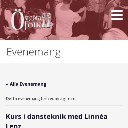
Hoppa
till
innehåll
Östgötafolk
Evenemang
« Alla Evenemang
Detta evenemang har redan ägt rum.
Kurs i dansteknik med Linnéa
Lenz