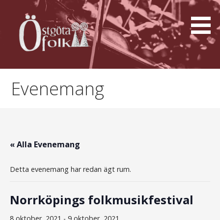
Hoppa
till
innehåll
Östgötafolk
Evenemang
« Alla Evenemang
Detta evenemang har redan ägt rum.
Norrköpings folkmusikfestival
8 oktober, 2021
-
9 oktober, 2021