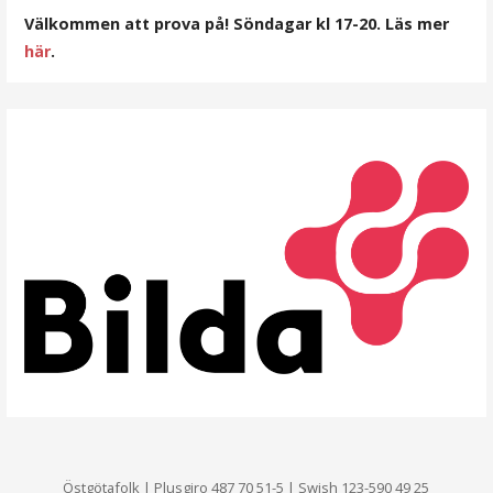
Välkommen att prova på! Söndagar kl 17-20. Läs mer
här
.
Östgötafolk | Plusgiro 487 70 51-5 | Swish 123-590 49 25