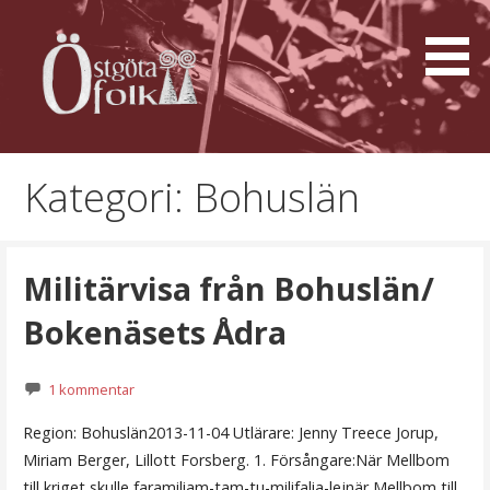
Hoppa
till
innehåll
Östgötafolk
Kategori: Bohuslän
Militärvisa från Bohuslän/
Bokenäsets Ådra
1 kommentar
Region: Bohuslän2013-11-04 Utlärare: Jenny Treece Jorup,
Miriam Berger, Lillott Forsberg. 1. Försångare:När Mellbom
till kriget skulle faramiliam-tam-tu-milifalia-lejnär Mellbom till