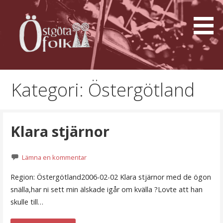
Hoppa
till
innehåll
Östgötafolk
Kategori: Östergötland
Klara stjärnor
Lämna en kommentar
Region: Östergötland2006-02-02 Klara stjärnor med de ögon
snälla,har ni sett min älskade igår om kvälla ?Lovte att han
skulle till…